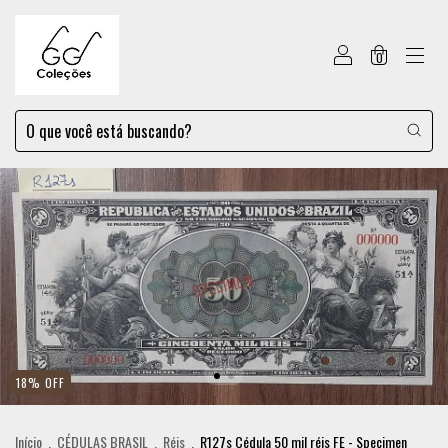
0
18
%
OFF
Início
.
CÉDULAS BRASIL
.
Réis
.
R127s Cédula 50 mil réis FE - Specimen