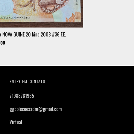
 NOVA GUINÉ 20 kina 2008 #36 F.E.
,00
ENTRE EM CONTATO
71988781965
ggcolecoesadm@gmail.com
Virtual